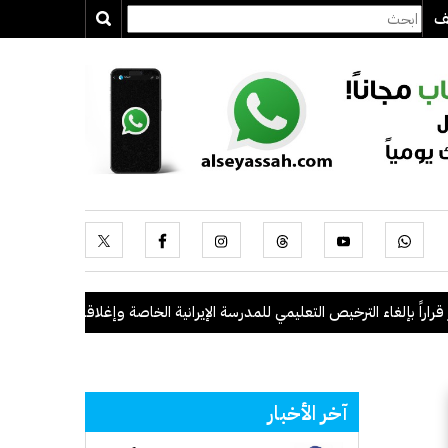
يف
ء الترخيص التعليمي للمدرسة الإيرانية الخاصة وإغلاقها
.
"الداخلية": ضبط 56 مخالفاً في حملة أمنية مشتركة بالتعاون مع "القوى العاملة"
آخر الأخبار