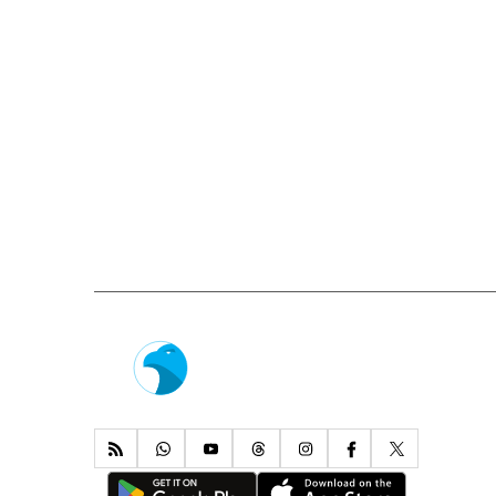
هيثم السالم وفيصل الغنام وعدنان السعد ويوسف ال
توفيق)