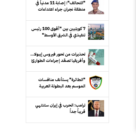
"التحالف": إصابة 11 مدنياً في
منطقة نجران جراء اعتداءات
إرهابية حوثية
7 كويتيين بين "أقوى 100 رئيس
تنفيذي في الشرق الأوسط"
تحذيرات من تحور فيروس إيبولا...
وأفريقيا تصعّد إجراءات الطوارئ
"الطائرة" يستأنف منافسات
الموسم بعد البطولة العربية
ترامب: الحرب في إيران ستنتهي
قريباً جداً