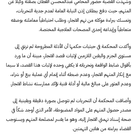
وشهدت القضية حضور المحامي عبدالمحسن القطان بصفته وكيلاً عن
المتهم، حيث دفع ببطلان إذن النيابة العامة لعدم جدية التحريات،
وتمسك ببراءة موكله من تهم الاتجار، وطلب احتياطياً معاملته بوصفه
متعاطياً وإيداعه إحدى المصحات العلاجية المختصة.
وأكدت المحكمة في حيثيات حكمها أن الأدلة المطروحة لم ترتقِ إلى
مستوى الجزم واليقين اللازمين لإثبات قصد الاتجار، مبينة أن ما ورد
بأقوال ضابط الواقعة وتحرياته لا يكفي وحده لإثبات هذا القصد، لا سيما
مع إنكار المتهم الاتجار، وعدم ضبطه أثناء إتمام أي عملية بيع أو شراء،
وعدم العثور على مبالغ مالية أو أدلة فنية تؤكد ممارسته نشاط الاتجار.
وأضافت المحكمة أن التحريات لم تتوصل بصورة دقيقة ويقينية إلى
مصدر حصول المتهم على المواد المضبوطة، الأمر الذي أوجد شكاً في
صحة إسناد تهمتي الاتجار إليه، وهو ما يفسر لمصلحة المتهم ويستوجب
القضاء ببراءته من هاتين التهمتين.