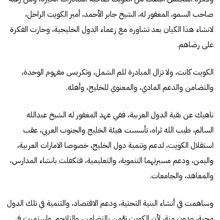
صاحب السمو، المغفور له، الشيخ جابر الأحمد، أمير الكويت الراحل،
لانشاء هذا الكيان بعد تشاوره مع زعماء الدول الخليجية، وحازت الفكرة
على رضاهم.
الكويت كانت، ولا تزال المبادرة للم الشمل، وتكريس مفهوم الوحدة،
والتضامن والدعم المادي، والمعنوي للخليج، وأهله.
ناهيك عن بقية الدول العربية، ففي عهد المغفور له الشيخ عبدالله
السالم، طيب الله ثراه، تأسست هيئة الخليج والجنوب العربي، عقب
استقلال الكويت، لدعم وتنمية دول الخليج، خصوصا الامارات العربية،
واليمن، ودعم مسيرتهما التنموية، والتعليمية، فتكفلت بانشاء المدارس،
والمعاهد، والجامعات.
وساهمت في أنشاء البنية التحتية، ودعم الاقتصاد، والتنمية في تلك الدول
محبة، ودون منة، لأن الكويت تؤمن بالتضامن، والتلاحم. واستمرت في