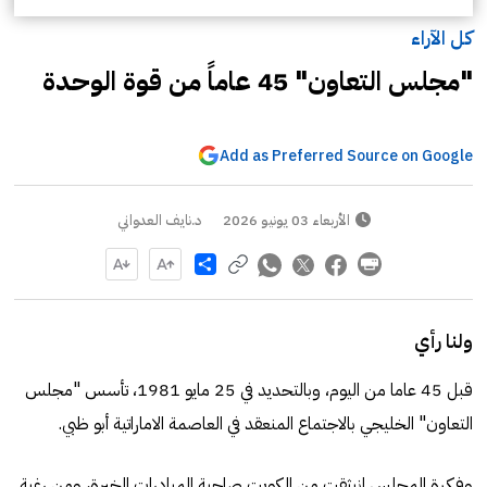
كل الآراء
"مجلس التعاون" 45 عاماً من قوة الوحدة
Add as Preferred Source on Google
الأربعاء 03 يونيو 2026
د.نايف العدواني
Share
ولنا رأي
قبل 45 عاما من اليوم، وبالتحديد في 25 مايو 1981، تأسس "مجلس
التعاون" الخليجي بالاجتماع المنعقد في العاصمة الاماراتية أبو ظبي.
وفكرة المجلس انبثقت من الكويت صاحبة المبادرات الخيرة، ومن رغبة