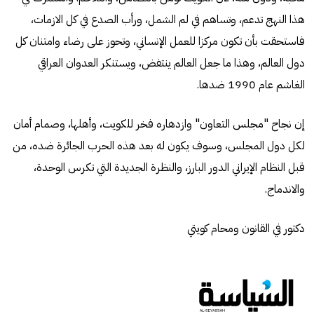
هذا النهج تدعم، وتساهم في لم الشمل، ورأب الصدع في كل الازمات،
فاستحقت بأن تكون مركزا للعمل الإنساني، وتحوز على رضاء وامتنان كل
دول العالم، وهذا ما جعل العالم ينتفض، ويستنكر العدوان العراقي
الغاشم عام 1990 ضدها.
إن نجاح "مجلس التعاون" وازدهاره فخر للكويت، وأهلها، وصمام أمان
لكل دول المجلس، وسوف يكون له بعد هذه الحرب الجائرة ضده، من
قبل النظام الإيراني الدور البارز، والنظرة الجديدة التي تكرس الوحدة،
والاندماج.
دكتور في القانون ومحام كويتي