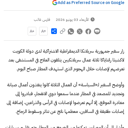
Add as Preferred Source on Google
الأربعاء 03 يونيو 2026
فارس غالب
Share
زار سفير جمهورية سريلانكا الديمقراطية الاشتراكية لدى دولة الكويت
لاكشيثا راتناياكا ثلاثة عمال سريلانكيين يتلقون العلاج في المستشفى بعد
تعرضهم لإصابات خلال الهجوم الذي استهدف المطار صباح اليوم.
وأوضح السفير لـ«السياسة» أن العمال الثلاثة كانوا ينفذون أعمال صيانة
وتجديد للمصعد في المطار عندما سمعوا دوي الانفجار، فبادروا إلى
مغادرة الموقع، إلا أنهم تعرضوا لإصابات في الرأس والذراعين، إضافة إلى
إصابات طفيفة في الساقين، معظمها ناتج عن تناثر وسقوط الزجاج.
وأشار إلى أن المصابين تمكنوا من الخروج من المطار وتم نقلهم بسيارات