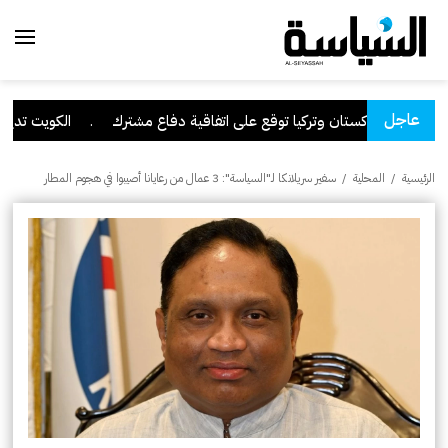
عاجل
عودية وباكستان وتركيا توقع على اتفاقية دفاع مشترك
.
الكويت تدين وت
الرئيسية
/
المحلية
/
سفير سريلانكا لـ"السياسة": 3 عمال من رعايانا أصيبوا في هجوم المطار