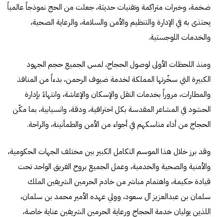
ضخمة، وخبرات متراكمة وتقنيات حديثة، جعلت من الحج نموذجاً عالمياً
يحتذى به في الإدارة والتنظيم والأمن والسلامة، والرعاية الصحية،
والخدمات اللوجستية.
ومنذ اللحظات الأولى لوصول الحجاج، لمس الجميع حجم الجهود
الكبيرة التي سخّرتها المملكة لخدمة ضيوف الرحمن، بدءاً من المنافذ
والمطارات، مروراً بخدمات النقل والإسكان والإعاشة، وانتهاءً بإدارة
الحشود في المشاعر المقدسة بكل احترافية، ودقة، وانسيابية، بما مكّن
الحجاج من أداء مناسكهم في أجواء من الأمن والطمأنينة، والراحة.
وقد برز خلال هذا الموسم التكامل الكبير بين مختلف الجهات الحكومية،
والأمنية والصحية والخدمية، وعمل الجميع بروح الفريق الواحد تحت
قيادة حكيمة، واهتمام مباشر من خادم الحرمين الشريفين الملك
سلمان بن عبدالعزيز آل سعود، وولي عهده الأمير محمد بن سلمان،
اللذين يوليان خدمة الحجاج ورعاية الحرمين الشريفين عناية خاصة،