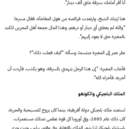
أنا أقر أمامك بسرقة مئتي ألف دينار".
هنا ارتبك الشيخ، وارتعدت فرائصه من هول المفاجأة، فقال مسرعا:
"والله لم يعطني أي دينار أو درهم، وهذا المال جمعه أهل البحرين للكيد
بالمغيرة حتى لا يعود إليهم".
نظر عمر إلى المغيرة مبتسما، وسأله: "كيف فعلت ذلك"؟
فأجاب المغيرة: "إن هذا الرجل يتهمني بالسرقة، وهو يكذب، فأردت أن
أخزيه، فأخزاه الله".
الملك البلجيكي والكونغو
استعبد ملك بلجيكي دولة أفريقية، بينما كان يروج للمسيحية والحرية،
كان ذلك عام 1885، وفي أوروبا كل قوة عظمى تمتلك مستعمرات،
باستثناء بلجيكا، لذا شعر الملك بالإهانة. وفي مؤتمر برلين، حيث جرى