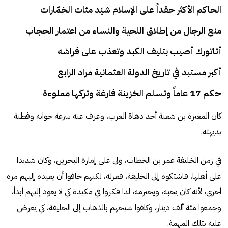
الحاكم الأكثر حقداً على الإسلام شيّد مئات الخمّارات
منع الرجال من إطلاق اللحية والنساء من اعتمار الحجاب
أتاتورك أصيب بتليف الكبد وتعذب على فراشه
أكبر مستبد في تاريخ الدولة العثمانية مراد الرابع
حكم 17 عاماً وتسلم الخزينة فارغة وتركها مملوءة
كان المغيرة بن شعبة أحد دهاة العرب، وعرف عنه سرعة جوابه وفطنة
بديهته.
في زمن الخليفة عمر بن الخطاب، ولي على إمارة البحرين، وكان شديدا
على أهلها، فاشتكوه إلى الخليفة، فعزله، لكنهم خافوا أن يعيده إليهم مرة
أخرى، لأنه كان يحبه، ويحترمه، لذا فكروا في مكيدة كي لا يعود إليهم أبداً،
وجمعوا مئة ألف دينار، وكلفوا شيخهم بالذهاب إلى الخليفة، كي يعرض
عليه بتلك المهمة.