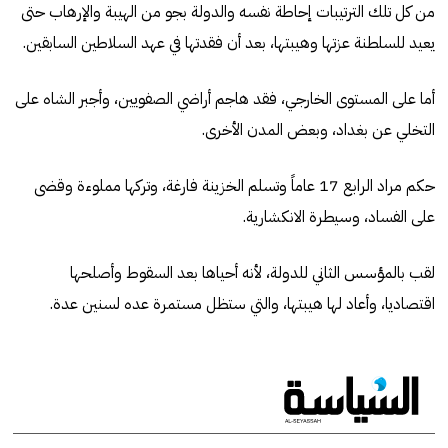
من كل تلك الترتيبات إحاطة نفسه والدولة بجو من الهيبة والإرهاب حتى
يعيد للسلطنة عزتها وهيبتها، بعد أن فقدتها في عهد السلاطين السابقين.
أما على المستوى الخارجي، فقد هاجم أراضي الصفويين، وأجبر الشاه على
التخلي عن بغداد، وبعض المدن الأخرى.
حكم مراد الرابع 17 عاماً وتسلم الخزينة فارغة، وتركها مملوءة وقضى
على الفساد، وسيطرة الانكشارية.
لقب بالمؤسس الثاني للدولة، لأنه أحياها بعد السقوط وأصلحها
اقتصاديا، وأعاد لها هيبتها، والتي ستظل مستمرة عده لسنين عدة.