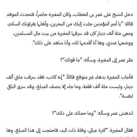
دخل الشيخ على عمر بن الخطاب، وكان المغيرة حاضراً، فتحدث الموفد
قائلا: "يا أمير المؤمنين جئت إليك من البحرين، وأهلها يقرئونك السلام،
ومعي مئة ألف دينار كان قد سرقها المغيرة من بيت مال المسلمين،
ووضعها عندي، وها أنا أقدمها لك، وأنا شاهد على ذلك".
نظر عمر إلى المغيرة، وسأله: "ما قولك"؟
فأجاب المغيرة بدهاء غير متوقع قائلاً: "إنه كاذب، فقد سرقت مئتي ألف
دينار، وليست مئة ألف فقط، وما جاء إلا بنصف المبلغ، وقد سرق الباقي
لنفسه".
اندهش عمر وسأله: "وما حملك على ذلك"؟
فقال المغيرة: "كثرة عيالي، وقلة ذات اليد، فاحتجت إلى هذا المبلغ، وها