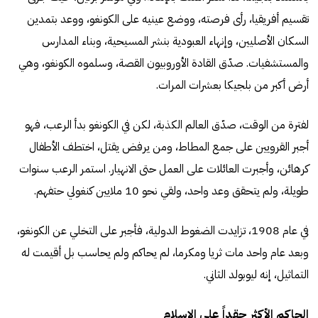
تقسيم أفريقيا، رأى فرصته، ووضع عينيه على الكونغو، ووعد بتمدين
السكان الأصليين، وإنهاء العبودية بنشر المسيحية، وبناء المدارس
والمستشفيات. صدّق القادة الأوروبيون القصة، وسلموه الكونغو، وهي
أرض أكبر من بلجيكا بعشرات المرات.
لفترة من الوقت، صدّق العالم الكذبة، لكن في الكونغو بدأ الرعب، فهو
أجبر القرويين على جمع المطاط، ومن يرفض يقتل، اختطف الأطفال
كرهائن، وأجبرت العائلات على العمل حتى الانهيار. استمر الرعب سنوات
طويلة، ولم يتحقق وعد واحد، ولقي نحو 10 ملايين كنغولي حتفهم.
في عام 1908، تزايدت الضغوط الدولية، فأجبر على التخلي عن الكونغو،
وبعد عام واحد مات ثريا ومكرما، لم يحاكم ولم يحاسب بل أقيمت له
التماثيل، إنه ليوبولد الثاني.
الحاكم الأكثر حقداً على الإسلام