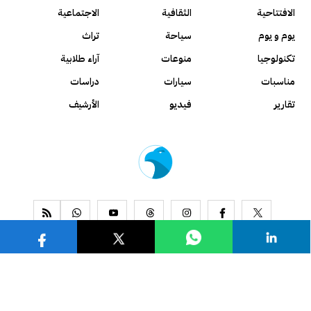
الافتتاحية
الثقافية
الاجتماعية
يوم و يوم
سياحة
تراث
تكنولوجيا
منوعات
آراء طلابية
مناسبات
سيارات
دراسات
تقارير
فيديو
الأرشيف
www.alseyassah.com
Copyright 2026, All Rights Reserved ©
Contact us
About us