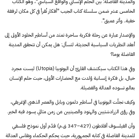
والمدينة الفاضلة: بين الحلم الإنساني والواقع السياسي"، وهو الكتاب
الخامس عشر ضمن سلسلة كتاب الجيب "أفكار تُقرأ في كل مكان لرفقة
خفية.. وأثر عميق".
والإصدار عبارة عن رحلة فكرية ساحرة تمتد من أساطير الخلود الأولى إلى
أعقد النظريات السياسية الحديثة، لتسأل: هل يمكن أن تتحقق المدينة
الفاضلة يوما؟
وفي هذا الكتاب سيكتشف القارئ أن اليوتوبيا (Utopia) ليست مجرد
خيال، بل فكرة إنسانية وُلدت مع الحضارات الأولى، حيث حلم الإنسان
بعالمٍ تسوده العدالة والفضيلة.
وكيف تجلّت اليوتوبيا في أساطير دلمون وبابل والعصر الذهبي الإغريقي،
وفي رؤى الزرادشتيين والهنود والصينيين عن زمن مثالي يسود فيه الخير.
وأن الفيلسوف أفلاطون (427–347 ق.م) قدّم أول نموذج فلسفي
للمدينة الفاضلة في كتابه الجمهورية، حيث يحكم الحكماء وتقاس العدالة