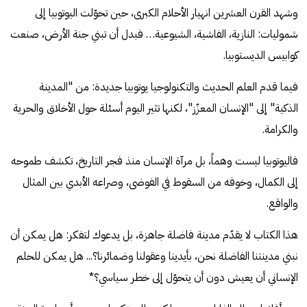
وشهد القرن العشرين انهيار الأحلام الكبرى، حين تحوّلت اليوتوبيا إلى
شموليات: النازية، الفاشية، الشيوعية… فبدل أن تبني جنة الأرض، صنعت
كوابيس الديستوبيا.
فيما قدم العلم الحديث والتكنولوجيا يوتوبيا جديدة: من "المدينة
الذكية" إلى "الإنسان المعزّز"، لكنها تثير اليوم أسئلة حول الأخلاق والحرية
والكرامة.
فاليوتوبيا ليست وهماً، بل مرآة الإنسان منذ فجر التاريخ، تكشف طموحه
إلى الكمال، وخوفه من السقوط في الفوضى، وصراعه الأبدي بين المثال
والواقع.
هذا الكتاب لا يقدّم مدينة فاضلة جاهزة، بل يدعوك لتفكر: هل يمكن أن
نبني مدينتنا الفاضلة نحن، بأيدينا وعقولنا وضمائرنا؟... هل يمكن للحلم
الإنساني أن يعيش دون أن يتحوّل إلى خطر سياسي؟*