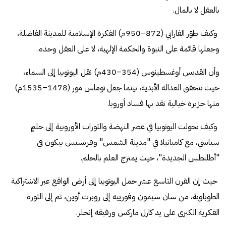
بالعقل لا بالمال.
وكيف طوّر الفارابي (872–950م) الفكرة الإسلامية للمدينة الفاضلة،
وجعلها قائمة على النبوة والحكمة الإلهية، لا على العقل وحده.
وأن القديس أوغسطينوس (354–430م) نقل اليوتوبيا إلى السماء،
حيث تتحقق العدالة الأبدية، بينما جعل توماس مور (1478–1535م)
منها جزيرة خيالية نقد بها فساد أوروبا.
وكيف تحولت اليوتوبيا في عصر النهضة والثورات الأوروبية إلى حلمٍ
سياسي، مع كامبانيلا في "مدينة الشمس" وفرنسيس بيكون في
"أطلنطس الجديدة"، حيث يمتزج العلم بالحلم.
حيث إن القرن التاسع عشر حمل اليوتوبيا إلى أرض الواقع عبر الاشتراكية
الطوباوية، من سان سيمون وفورييه إلى روبرت أوين، ثم إلى الثورة
الفكرية الكبرى على يد كارل ماركس ورفيقه إنجلز.