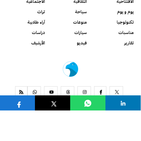
الافتتاحية
الثقافية
الاجتماعية
يوم و يوم
سياحة
تراث
تكنولوجيا
منوعات
آراء طلابية
مناسبات
سيارات
دراسات
تقارير
فيديو
الأرشيف
www.alseyassah.com
Copyright 2026, All Rights Reserved ©
Contact us
About us