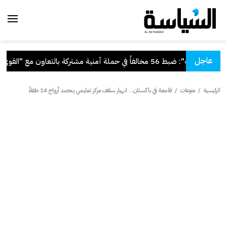
عاجل
"الداخلية": ضبط 56 مخالفاً في حملة أمنية مشتركة بالتعاون مع "القوى العاملة"
الرئيسية
/
منوعات
/
فاجعة في باكستان... انهيار سقف مركز تعليمي يحصد أرواح 14 طفلاً