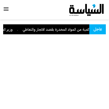
عاجل
" وبحوزته كمية من المواد المخدرة بقصد الاتجار والتعاطي
.
وزير العدل: تراجع ق