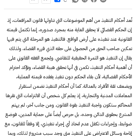
تُعد أحكام التنفيذ من أهم الموضوعات التي تناولها قانون المرافعات، إذ
إن الحكم القضائي لا يحقق الغاية منه بمجرد صدوره، إنما تكتمل قيمته
القانونية عند تنفيذه على أرض الواقع. فالتنفيذ هو المرحلة التي يتم فيها
تمكين صاحب الحق من الحصول على حقه الذي قرره القضاء، ولذلك
يقال إن التنفيذ هو الثمرة الحقيقية للتقاضي. ويُجمع الفقه القانوني على
أن أهمية أحكام التنفيذ، تكمن في أنها تحقق هيبة القضاء، وتؤكد احترام
الأحكام القضائية، لأن بقاء الحكم دون تنفيذ يفقده قيمته العملية،
ويضعف ثقة الأفراد بالعدالة. كما أن أحكام التنفيذ تضمن استقرار
المعاملات المدنية والتجارية، إذ يعلم كل شخص أن الالتزامات التي تقرها
المحاكم ستكون واجبة التنفيذ بقوة القانون. ومن جانب آخر، لم يهتم
المشرع بحقوق الدائن وحده، بل حرص أيضاً على حماية المدين، فوضع
ضوابط، وإجراءات تكفل عدم اتخاذ أي إجراء تنفيذي، إلا وفقاً للقانون، مع
إتاحة وسائل الاعتراض على التنفيذ متى وجد سبب مشروع لذلك، وبما