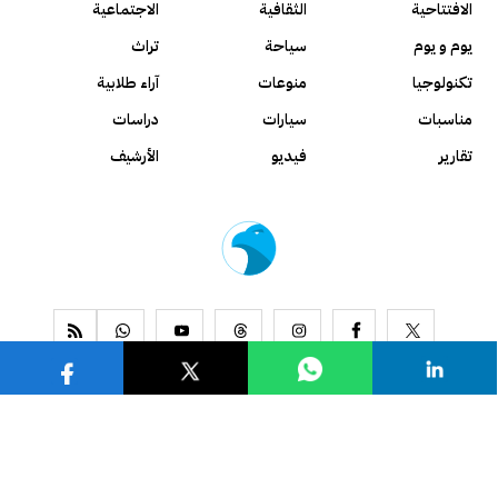
الافتتاحية
الثقافية
الاجتماعية
يوم و يوم
سياحة
تراث
تكنولوجيا
منوعات
آراء طلابية
مناسبات
سيارات
دراسات
تقارير
فيديو
الأرشيف
www.alseyassah.com
Copyright 2026, All Rights Reserved ©
Contact us
About us