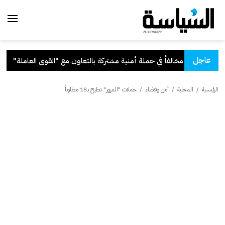
عاجل
ة بالتعاون مع "القوى العاملة"
.
قر
الرئيسية
/
المحلية
/
أمن وقضاء
/
حملات "المرور" تطيح بـ18 مطلوباً