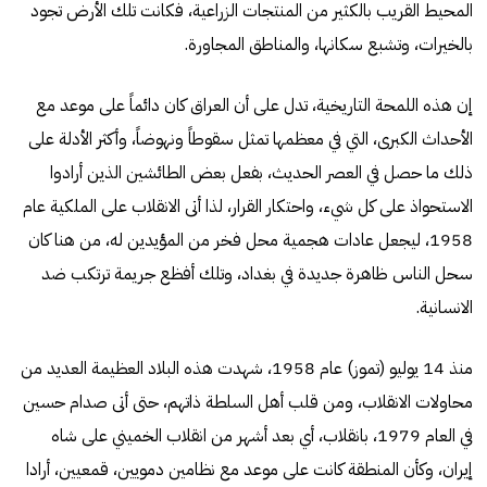
المحيط القريب بالكثير من المنتجات الزراعية، فكانت تلك الأرض تجود
بالخيرات، وتشبع سكانها، والمناطق المجاورة.
إن هذه اللمحة التاريخية، تدل على أن العراق كان دائماً على موعد مع
الأحداث الكبرى، التي في معظمها تمثل سقوطاً ونهوضاً، وأكثر الأدلة على
ذلك ما حصل في العصر الحديث، بفعل بعض الطائشين الذين أرادوا
الاستحواذ على كل شيء، واحتكار القرار، لذا أتى الانقلاب على الملكية عام
1958، ليجعل عادات هجمية محل فخر من المؤيدين له، من هنا كان
سحل الناس ظاهرة جديدة في بغداد، وتلك أفظع جريمة ترتكب ضد
الانسانية.
منذ 14 يوليو (تموز) عام 1958، شهدت هذه البلاد العظيمة العديد من
محاولات الانقلاب، ومن قلب أهل السلطة ذاتهم، حتى أتى صدام حسين
في العام 1979، بانقلاب، أي بعد أشهر من انقلاب الخميني على شاه
إيران، وكأن المنطقة كانت على موعد مع نظامين دمويين، قمعيين، أرادا