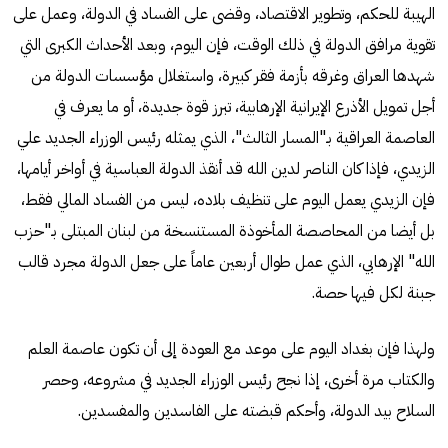
الهيبة للحكم، وتطوير الاقتصاد، وقضى على الفساد في الدولة، وعمل على
تقوية مرافق الدولة في ذلك الوقت، فإن اليوم، وبعد الأحداث الكبرى التي
شهدها العراق وغرقه بأزمة فقر كبيرة، واستغلال مؤسسات الدولة من
أجل تمويل الأذرع الإيرانية الإرهابية، تبرز قوة جديدة، أو ما يعرف في
العاصمة العراقية بـ"المسار الثالث"، الذي يمثله رئيس الوزراء الجديد علي
الزيدي، فإذا كان الناصر لدين الله قد أنقذ الدولة العباسية في أواخر أيامها،
فإن الزيدي يعمل اليوم على تنظيف بلاده، ليس من الفساد المالي فقط،
بل أيضا من المحاصصة المأخوذة المستنسخة من لبنان المبتلى بـ"حزب
الله" الإرهابي، الذي عمل طوال أربعين عاماً على جعل الدولة مجرد قالب
جبنة لكل فيها حصة.
ولهذا فإن بغداد اليوم على موعد مع العودة إلى أن تكون عاصمة العلم
والكتاب مرة أخرى، إذا نجح رئيس الوزراء الجديد في مشروعه، وحصر
السلاح بيد الدولة، وأحكم قبضته على الفاسدين والمفسدين.