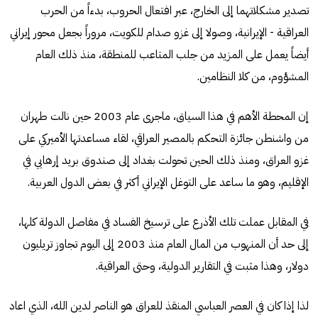
تصدير مشكلاتهما إلى الخارج، عبر افتعال الحروب، بدءاً من الحرب
العراقية - الإيرانية، وصولا إلى غزو صدام للكويت، مروراً بجعل محور إيراني
أيضاً يعمل على المزيد من جلب المتاعب للمنطقة، منذ ذلك العام
المشؤوم، من كلا النظامين.
إن المحطة الأهم في هذا السياق، ماجرى عام 2003 حين نالت طهران
من واشنطن جائزة التحكم بالمصير العراقي، لقاء مساعدتها الأميركي على
غزو العراق، ومنذ ذلك الحين تحولت بغداد إلى صندوق بريد إرهابي في
الإقليم، وهو ما ساعد على التوغل الإيراني أكثر في بعض الدول العربية.
في المقابل عملت تلك الأذرع على ترسيخ الفساد في مفاصل الدولة كلها،
إلى حد أن المنهوب من المال العام منذ 2003 إلى اليوم تجاوز تريليون
دولار، وهذا مثبت في التقارير الدولية، وحتى العراقية.
لذا إذا كان في العصر العباسي المنقذ للعراق هو الناصر لدين الله، الذي اعاد