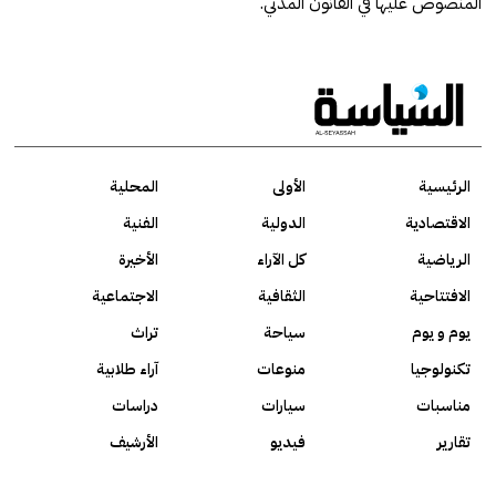
المنصوص عليها في القانون المدني.
الرئيسية
الأولى
المحلية
الاقتصادية
الدولية
الفنية
الرياضية
كل الآراء
الأخيرة
الافتتاحية
الثقافية
الاجتماعية
يوم و يوم
سياحة
تراث
تكنولوجيا
منوعات
آراء طلابية
مناسبات
سيارات
دراسات
تقارير
فيديو
الأرشيف