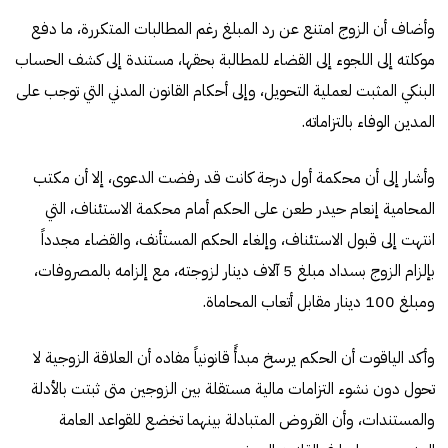
وأضاف أن الزوج امتنع عن رد المبلغ رغم المطالبات المتكررة، ما دفع
موكلته إلى اللجوء إلى القضاء للمطالبة بحقها، مستندة إلى كشف الحساب
البنكي المثبت لعملية التحويل، وإلى أحكام القانون المدني التي توجب على
المدين الوفاء بالتزاماته.
وأشار إلى أن محكمة أول درجة كانت قد رفضت الدعوى، إلا أن مكتب
المحامية إنعام حيدر طعن على الحكم أمام محكمة الاستئناف، التي
انتهت إلى قبول الاستئناف، وإلغاء الحكم المستأنف، والقضاء مجدداً
بإلزام الزوج بسداد مبلغ 5 آلاف دينار لزوجته، مع إلزامه بالمصروفات،
ومبلغ 100 دينار مقابل أتعاب المحاماة.
وأكد الياقوت أن الحكم يرسخ مبدأً قانونياً مفاده أن العلاقة الزوجية لا
تحول دون نشوء التزامات مالية مستقلة بين الزوجين متى ثبتت بالأدلة
والمستندات، وأن القروض المتبادلة بينهما تخضع للقواعد العامة