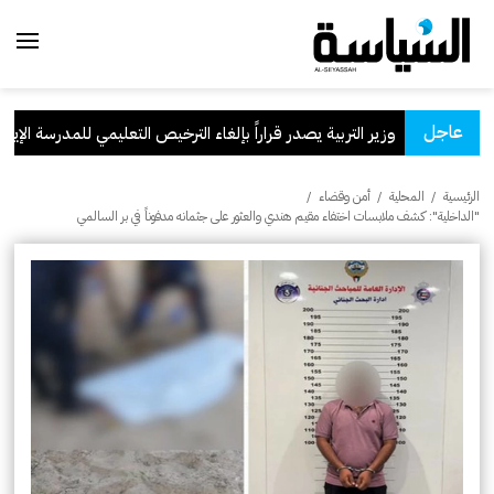
عاجل
وزير التربية يصدر قراراً بإلغاء الترخيص التعليمي للمدرسة الإيرانية 
الرئيسية
/
المحلية
/
أمن وقضاء
/
"الداخلية": كشف ملابسات اختفاء مقيم هندي والعثور على جثمانه مدفوناً في بر السالمي