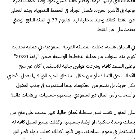
العقبات التي تركتها الأزمة، وتعتبر حاليا الأسرع نموا، ولقد حققت قفزة
نوعية في الأشهر الخيرة، بفضل الجرأة في الخطط التنموية، وبدء التخلي
عن النفط، كعائد وحيد لدخلها، لهذا فاليوم 77 في المئة الناتج الوطني
يعتمد على غير النفط.
في السياق نفسه، دخلت المملكة العربية السعودية، في عملية تحديث
كبرى منذ سنوات عبر عملية التخطيط الواسعة ضمن "رؤية 2030"،
وعلى الصعد كافة، وشرعت قوانين جالبة للاستثمار، أكان عبر منح
الأجانب حق التملك، أو من خلال المناطق الحرة التي فيها يعمل الأجنبي
بكل حرية، بل بدعم من الحكومة، بينما استثمرت في جذب العقول
وأصحاب رأس المال غير السعودي، بمنحهم جنسيات، وإقامات دائمة.
على المنوال نفسه تسير سلطنة عُمان حاليا، فهي عملت على منح من
يتملك وحدة سكنية، او ارضا، جنسيتها، وكذلك تيسير السبل كافة له
للاستثمار في عموم السلطنة، دون قيود، كذلك فعلت دولة قطر التي