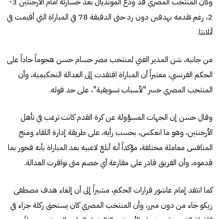
وكان المنتخب المصري قد ودّع المونديال بعد خسارته أمام الأرجنتين 3-
2، رغم تقدمه بهدفين دون رد حتى الدقيقة 78 في المباراة التي أقيمت في
أتلانتا.
من جانبه، شن المدير الفني لمنتخب مصر حسام حسن هجوماً حاداً على
الحكم الفرنسي، معتبراً أن المباراة افتقدت إلى العدالة التحكيمية، وأن
المنتخب المصري خسر "لأسباب تسويقية"، على حد قوله.
وقال حسن إن الجهات المسؤولة عن كرة القدم كانت ترغب في تأهل
الأرجنتين، وهو ما انعكس، بحسب رأيه، على طريقة إدارة اللقاء ومنح
المنافس معاملة مختلفة، مؤكداً أنه أبلغ لاعبيه بعد المباراة بأنه فخور بما
قدموه، وأن الفريق قادر على مقارعة أي خصم متى توافرت العدالة.
كما انتقد إمام عاشور قرارات الحكم، مشيراً إلى أن إلغاء هدف مصطفى
زيكو جاء من دون مبرر، وأن المنتخب المصري كان يستحق ركلة جزاء في