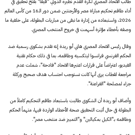
طالب الاتحاد المصري لكرة القدم نظيره الدولي "فيفا" بفتح تحقيق في
أداء طاقم تحكيم مباراة مصر والأرجنتين ضمن دور الـ16 من كأس العالم
2026، واستبعاده من إدارة ما تبقى من مباريات البطولة، على خلفية ما
وصفه بأخطاء مؤثرة أسهمت في خروج المنتخب المصري.
وقال رئيس الاتحاد المصري هاني أبو ريدة إنه تقدم بشكوى رسمية ضد
الحكم الفرنسي فرانسوا ليتكسيه وطاقمه، بما في ذلك حكام تقنية
الفيديو، اعتراضاً على قرارات اعتبرها الاتحاد "فادحة"، شملت عدم
مراجعة لقطات يرى أنها كانت تستوجب احتساب هدف صحيح وركلة
جزاء لمصلحة "الفراعنة".
وأضاف أبو ريدة أن الشكوى طالبت باستبعاد طاقم التحكيم كاملاً من
البطولة في حال أثبت التحقيق صحة الأخطاء الواردة فيها، متهماً الحكم
وطاقمه بـ"الكيل بمكيالين" و"التمييز ضد منتخب مصر".