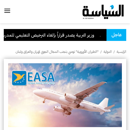
عاجل
 السعودية
.
وزير التربية يصدر قراراً بإلغاء الترخيص التعليمي للمدرسة الإ
الرئيسية
/
الدولية
/
"الطيران الأوروبية" توصي بتجنب المجال الجوي لإيران والعراق ولبنان