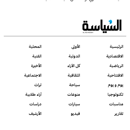
الرئيسية
الأولى
المحلية
الاقتصادية
الدولية
الفنية
الرياضية
كل الآراء
الأخيرة
الافتتاحية
الثقافية
الاجتماعية
يوم و يوم
سياحة
تراث
تكنولوجيا
منوعات
آراء طلابية
مناسبات
سيارات
دراسات
تقارير
فيديو
الأرشيف