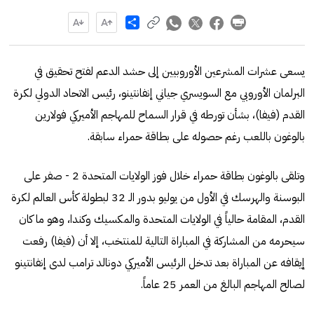
Share
يسعى عشرات المشرعين الأوروبيين إلى حشد الدعم لفتح تحقيق في
البرلمان الأوروبي مع السويسري جياني إنفانتينو، رئيس الاتحاد الدولي لكرة
القدم (فيفا)، بشأن تورطه في قرار السماح للمهاجم الأميركي فولارين
بالوغون باللعب رغم حصوله على بطاقة حمراء سابقة.
وتلقى بالوغون بطاقة حمراء خلال فوز الولايات المتحدة 2 - صفر على
البوسنة والهرسك في الأول من يوليو بدور الـ 32 لبطولة كأس العالم لكرة
القدم، المقامة حالياً في الولايات المتحدة والمكسيك وكندا، وهو ما كان
سيحرمه من المشاركة في المباراة التالية للمنتخب، إلا أن (فيفا) رفعت
إيقافه عن المباراة بعد تدخل الرئيس الأميركي دونالد ترامب لدى إنفانتينو
لصالح المهاجم البالغ من العمر 25 عاماً.