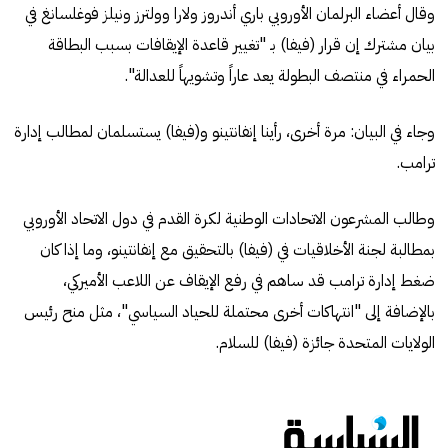
وقال أعضاء البرلمان الأوروبي باري أندروز ولارا وولترز ونيلز فوغلسانغ في
بيان مشترك إن قرار (فيفا) بـ "تغيير قاعدة الإيقافات بسبب البطاقة
الحمراء في منتصف البطولة يعد عاراً وتشويهاً للعدالة".
وجاء في البيان: مرة أخرى، رأينا إنفانتينو و(فيفا) يستسلمان لمطالب إدارة
ترامب.
وطالب المشرعون الاتحادات الوطنية لكرة القدم في دول الاتحاد الأوروبي
بمطالبة لجنة الأخلاقيات في (فيفا) بالتحقيق مع إنفانتينو، وما إذا كان
ضغط إدارة ترامب قد ساهم في رفع الإيقاف عن اللاعب الأميركي،
بالإضافة إلى "انتهاكات أخرى محتملة للحياد السياسي"، مثل منح رئيس
الولايات المتحدة جائزة (فيفا) للسلام.