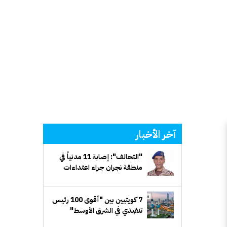
آخر الأخبار
"التحالف": إصابة 11 مدنياً في
منطقة نجران جراء اعتداءات
إرهابية حوثية
7 كويتيين بين "أقوى 100 رئيس
تنفيذي في الشرق الأوسط"