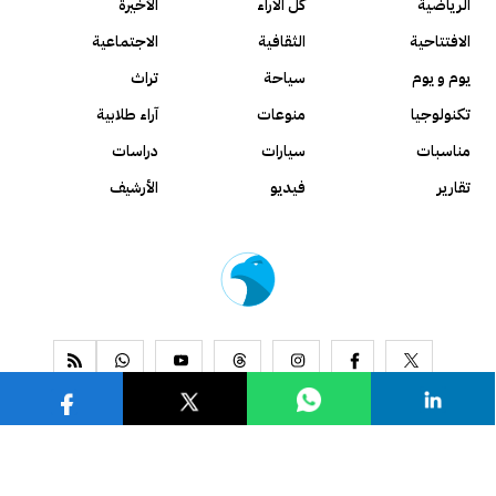
الرياضية
كل الآراء
الأخيرة
الافتتاحية
الثقافية
الاجتماعية
يوم و يوم
سياحة
تراث
تكنولوجيا
منوعات
آراء طلابية
مناسبات
سيارات
دراسات
تقارير
فيديو
الأرشيف
www.alseyassah.com
Copyright 2026, All Rights Reserved ©
Contact us
About us