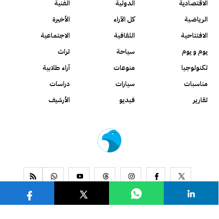
الاقتصادية
الدولية
الفنية
الرياضية
كل الآراء
الأخيرة
الافتتاحية
الثقافية
الاجتماعية
يوم و يوم
سياحة
تراث
تكنولوجيا
منوعات
آراء طلابية
مناسبات
سيارات
دراسات
تقارير
فيديو
الأرشيف
www.alseyassah.com