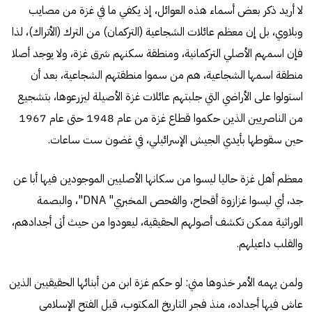
لا أريد ذكر بعض أسماء هذه العوائل، إذ يكفي ما في غزة من مصايب
وبلاوي، بل إن معظم عائلات الشجاعية (التركمان) من الترك (الأتراك)، لذا
فإن اسمهم الأصلي التركمانية، ومنطقة سكنهم شرق غزة، ولا يوجد أصلا
منطقة اسمها الشجاعية، هم من سموا منطقتهم الشجاعية، بعد أن
استولوا على الأراضي التي جلبتهم عائلات غزة الأصيلة ليزرعوها، بتشجيع
من الناصريين الذين حكموا قطاع غزة من عام 1948 حتى عام 1967
حين سقوطها بأيدي الجيش الإسرائيلي، في غضون ست ساعات.
معظم أهل غزة حاليا ليسوا من سكانها الأصليين الموجودين فيها أبا عن
جد، أي ليسوا غزازوة أقحاح، والفحص المخبري" DNA"، والبصمة
الوراثية ممكن تكشف أصولهم الحقيقية، ليعودوا من حيث أتى أجدادهم،
والقلب داعيلهم.
ولمن يهمه الأمر خذوها مني: لو حكم غزة ابن من أبنائها الحقيقيين الذين
عاش فيها أجداده، منذ فجر التاريخ المكتوب، قبل الفتح الإسلامي