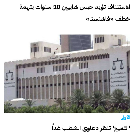
الاستئناف تؤيد حبس شابيين 10 سنوات بتهمة
خطف «فاشنستا»
الأولى
'التمييز‬' تنظر دعاوى الشطب غداً