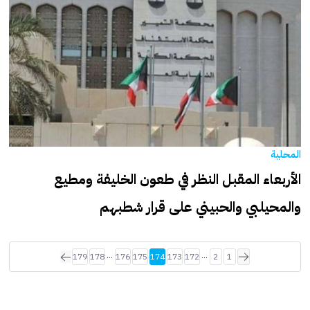
المحلية
الأربعاء المقبل النظر في طعون الخليفة ومطيع
والمحيلبي والحبيني على قرار شطبهم
...
...
179
178
176
175
174
173
172
2
1