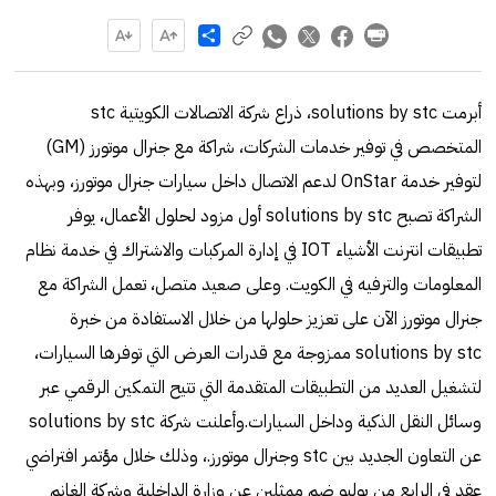
Share
أبرمت solutions by stc، ذراع شركة الاتصالات الكويتية stc
المتخصص في توفير خدمات الشركات، شراكة مع جنرال موتورز (GM)
لتوفير خدمة OnStar لدعم الاتصال داخل سيارات جنرال موتورز، وبهذه
الشراكة تصبح solutions by stc أول مزود لحلول الأعمال، يوفر
تطبيقات انترنت الأشياء IOT في إدارة المركبات والاشتراك في خدمة نظام
المعلومات والترفيه في الكويت. وعلى صعيد متصل، تعمل الشراكة مع
جنرال موتورز الآن على تعزيز حلولها من خلال الاستفادة من خبرة
solutions by stc ممزوجة مع قدرات العرض التي توفرها السيارات،
لتشغيل العديد من التطبيقات المتقدمة التي تتيح التمكين الرقمي عبر
وسائل النقل الذكية وداخل السيارات.وأعلنت شركة solutions by stc
عن التعاون الجديد بين stc وجنرال موتورز.، وذلك خلال مؤتمر افتراضي
عقد في الرابع من يوليو ضم ممثلين عن وزارة الداخلية وشركة الغانم