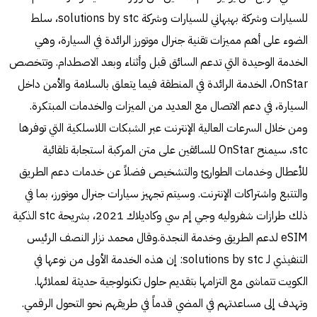
للسيارات وشركة بهبهاني للسيارات وشركة solutions by stc، سلط
الضوء على أهم مميزات تقنية جنرال موتورز الرائدة في السيارة، وهي
الخدمة الوحيدة التي تدعم السائق قبل وأثناء وبعد الاصطدام. وتتخصص
OnStar، الخدمة الرائدة في المنطقة فيما يتعلق بالسلامة والأمن داخل
السيارة، في دعم الاتصال مع العديد من الميزات والخدمات المبتكرة.
ومن خلال السرعات العالية الإنترنت عبر الشبكات اللاسلكية التي توفرها
stc، سيمنح OnStar للسائقين على متن المركبة استجابة تلقائية
للأعطال وخدمات الطوارئ والتشخيص فضلاً عن خدمات دعم الطريق
والتتبع واشتراكات الإنترنت. وسيتم تجهيز سيارات جنرال موتورز، بما في
ذلك طرازات شفروليه وجي إم سي وكاديلاك 2021، بشريحة stc الذكية
eSIM لدعم الطريق وخدمة النجدة.وقال محمد نزار النصف الرئيس
التنفيذي لـ solutions by stc: إن هذه الخدمة الأولى من نوعها في
الكويت تتماشى مع التزامها بتقديم حلول تكنولوجية حديثة لعملائها.
وتهدف إلى مساعدتهم في المضي قدماً في طريقهم نحو التحول الرقمي.