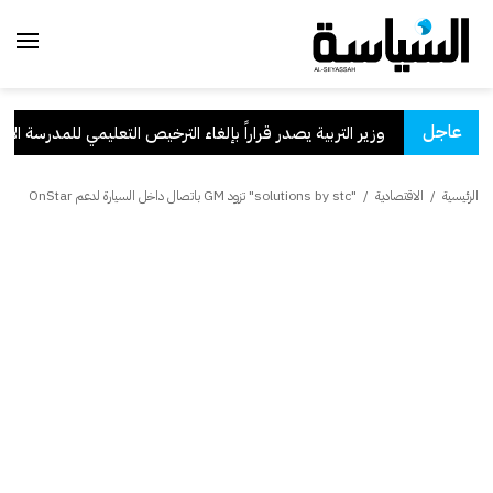
عاجل
سعودية
.
وزير التربية يصدر قراراً بإلغاء الترخيص التعليمي للمدرسة الإيران
الرئيسية
/
الاقتصادية
/
"solutions by stc" تزود GM باتصال داخل السيارة لدعم OnStar