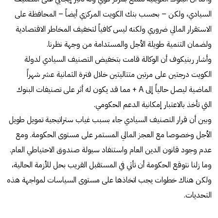
السيادي، ولكن – بحسب بنك الكويت المركزي أيضاً – المحافظة على
الاستقرار المالي ضروري ولكنه ليس كافياً لتخفيف المخاطر الاقتصادية
ولضمان التنمية طويلة الأجل والمستدامة من وجهة نظرنا.
وأشار ربنيكوف أن الوكالة قامت بتخفيض التصنيف السيادي لدولة
الكويت درجتين على مرتين متتاليتين خلال فترة الثمانية عشر شهراً
الماضية ليصل حالياً إلى A + مما قد يكون له أثر على تصنيفات البنوك
التي تأخذ بالاعتبار إمكانية الدعم الحكومي.
وبين أن قرار التصنيف السيادي جاء بسبب غياب ستراتيجية تمويل طويل
الأجل وخصوصا مع العجز المالي المستمر على مستوى الحكومة. ومع
عدم وجود قانون الدين العام واستنفاد سيولة صندوق الاحتياطي العام.
وما زلنا نتوقع الحكومة أن تأتي في المستقبل القريب بحل للأزمة الحالية،
ولكن هناك خطوات يجب اتخاذها على مستوى السياسات لمواجهة هذه
التحديات.