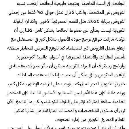
الجائحة. في السنة الماضية، ونتيجة طبيعية للجائحة ارتفعت نسبة
القروض غير المنتظمة، ولكنها لا تزال تمثل حوالي 2% فقط من إجمالي
القروض بنهاية 2020. مثل النظم المصرفية الأخرى. واكد ان البنوك
الكويتية ليست بمنأى عن ضغوط الجائحة بشكل كامل، لافتا إلى أن
الوكالة مازالت تتوقع تراجع جودة الأصول بشكل كبير في المستقبل مع
ارتفاع معدل القروض غير المنتظمة، كما تتوقع التعرض لمخاطر متعلقة
بأسعار العقارات والأنشطة المصرفية في أسواق عالمية أكثر خطورة.
وأوضح ربنيكوف أن البنوك الكويتية ممكن أن تتأثر بتحولات مفاجئة في
الإنفاق الحكومي والتي يمكن أن تحدث إذا ما استنفدت السلطات
خياراتها لتمويل العجز المالي،كما يتوجب عليها ترشيد الإنفاق بشكل كبير،
ورغم ذلك، فإن هذا الأمر ليس السيناريو الأساسي لنا. لذا، فإن المخاطر
العالمية سالفة الذكر قد تؤثر على البنوك الكويتية، ولكن ما زلنا حتى الآن
نرى أن مستوى المخصصات والمصدات المتراكمة من شأنها تمكين
النظام المصرفي الكويتي من إدارة الضغوط.
وأكد أن البنوك الكويتية تتمتع بمركز قوي وله تأثير إيجابي على التصنيف