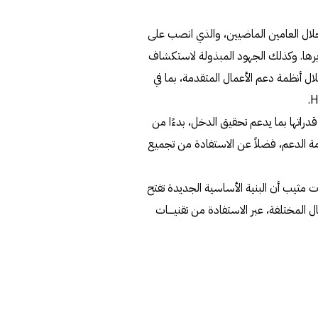
ولت الجلسة النقاشية الاتجاه الستراتيجي الذي اتخذته stc خلال العامين الماضيين، والذي انصب على
ويرها. وكذلك الجهود المبذولة لاستكشاف
استثمار البنية التحتية للجيل الخامس 5G من خلال أنظمة دعم الأعمال المتقدمة، بما في
لنظام مكّن solutions by stc من تعزيز قدراتها بما يدعم تحقيق الدخل، بدءًا من
ية مثل Slice SLA ومستويات خدمة الدعم، فضلاً عن الاستفادة من تجميع
ق بتطور شبكة 5G بتقنية Stand Alone (SA)، أكدت مثيب أن البنية الأساسية الجديدة تفتح
ل المختلفة، عبر الاستفادة من تقنيــــات