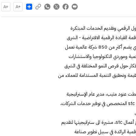
Share
خصصة في تمكين التحول الرقمي وتقديم الخدمات المبتكرة
مة القيادة الرقمية الافتراضية - الشرق
الأوسط وشمال إفريقيا، التي نظمتها TM Forum، التحالف الذي يضم أكثر من 850 شركة عالمية تعمل
قمية وموردي التكنولوجيا والاستشارات
فكار حول فرص النمو المختلفة في الشرق
ة وتحقيق التنمية المستدامة للعملاء من
 سلطت عنود مثيب، مدير عام الإستراتيجية
والتسويق في solutions by stc، ذراع شركة الاتصالات الكويتية stc المتخصص في توفير خدمات الشركات،
وكشفت مثيب عن الخطوات التي اتخذتها الشركة في تعزيز نموذج أعمال stc، مشيرة الى ستراتيجيتها لتقديم
مية الرائدة في سبيل تطوير صناعة