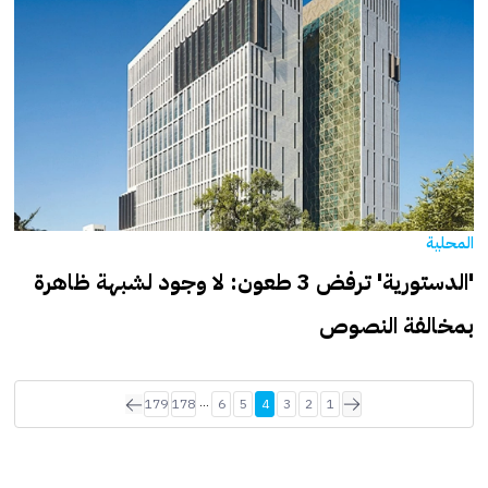
المحلية
'الدستورية' ترفض 3 طعون: لا وجود لشبهة ظاهرة
بمخالفة النصوص
...
179
178
6
5
4
3
2
1