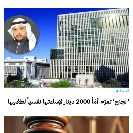
المحلية
'الجنح' تغرّم أمّاً 2000 دينار لإساءتها نفسياً لطفليها