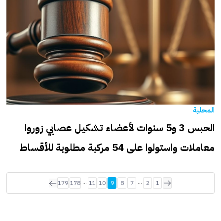
المحلية
الحبس 3 و5 سنوات لأعضاء تشكيل عصابي زوروا
معاملات واستولوا على 54 مركبة مطلوبة للأقساط
...
...
179
178
11
10
9
8
7
2
1